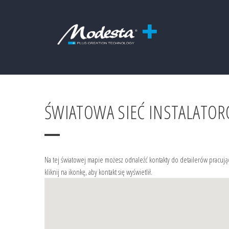
ŚWIATOWA SIEĆ INSTALATO
Na tej światowej mapie możesz odnaleźć kontakty do detailerów pracując
kliknij na ikonkę, aby kontakt się wyświetlił.