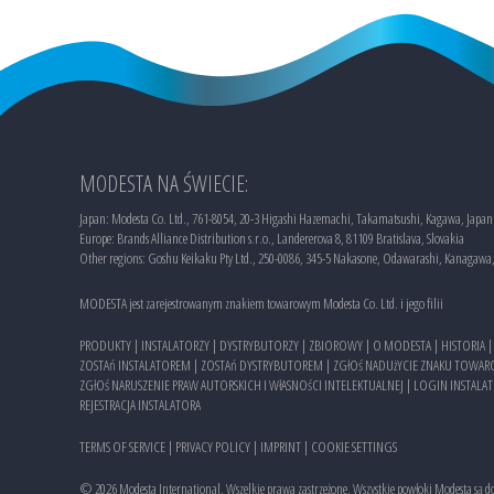
MODESTA NA ŚWIECIE:
Japan: Modesta Co. Ltd., 761-8054, 20-3 Higashi Hazemachi, Takamatsushi, Kagawa, Japan
Europe: Brands Alliance Distribution s.r.o., Landererova 8, 81109 Bratislava, Slovakia
Other regions: Goshu Keikaku Pty Ltd., 250-0086, 345-5 Nakasone, Odawarashi, Kanagawa
MODESTA jest zarejestrowanym znakiem towarowym Modesta Co. Ltd. i jego filii
PRODUKTY
|
INSTALATORZY
|
DYSTRYBUTORZY
|
ZBIOROWY
|
O MODESTA
|
HISTORIA
ZOSTAń INSTALATOREM
|
ZOSTAń DYSTRYBUTOREM
|
ZGłOś NADUżYCIE ZNAKU TOW
ZGłOś NARUSZENIE PRAW AUTORSKICH I WłASNOśCI INTELEKTUALNEJ
|
LOGIN INSTALA
REJESTRACJA INSTALATORA
TERMS OF SERVICE
|
PRIVACY POLICY
|
IMPRINT
|
COOKIE SETTINGS
©
2026
Modesta International, Wszelkie prawa zastrzeżone. Wszystkie powłoki Modesta są 