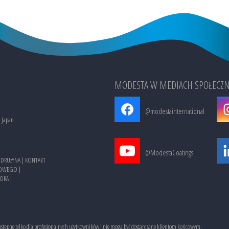
MODESTA W MEDIACH SPOŁECZ
@modestainternational
, Japan
@ModestaCoatings
|
DRUżYNA
|
KONTAKT
AROWEGO
|
TORA
|
dostępne tylko dla profesjonalnych użytkowników i nie mogą być dostarczane klientom końcowym.