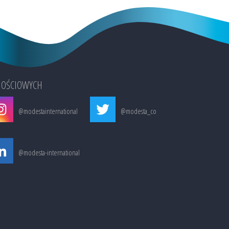
NOŚCIOWYCH
@modestainternational
@modesta_co
@modesta-international